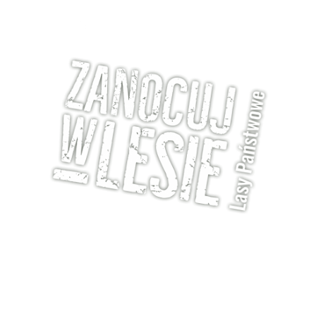
„Zanocuj w lesie” to projekt,
dzięki któremu Lasy Państwowe
udostępniły do dyspozycji